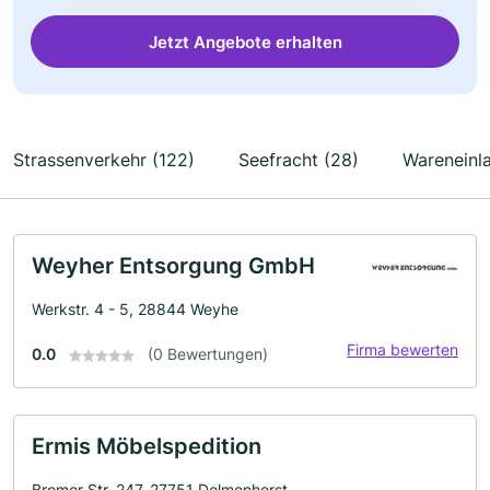
Jetzt Angebote erhalten
Strassenverkehr (122)
Seefracht (28)
Wareneinl
Weyher Entsorgung GmbH
Werkstr. 4 - 5, 28844 Weyhe
Firma bewerten
0.0
(0 Bewertungen)
Ermis Möbelspedition
Bremer Str. 247, 27751 Delmenhorst