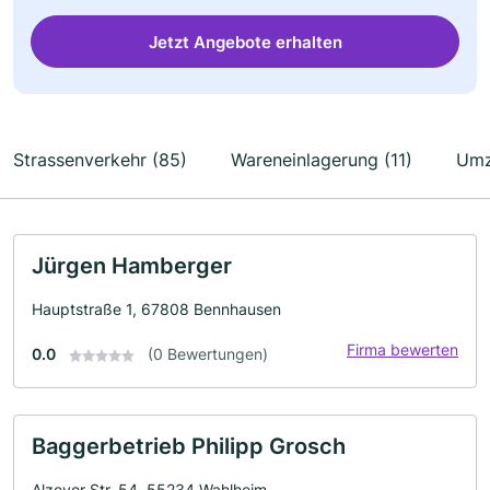
Jetzt Angebote erhalten
Strassenverkehr (85)
Wareneinlagerung (11)
Umz
Jürgen Hamberger
Hauptstraße 1, 67808 Bennhausen
Firma bewerten
0.0
(0 Bewertungen)
Baggerbetrieb Philipp Grosch
Alzeyer Str. 54, 55234 Wahlheim