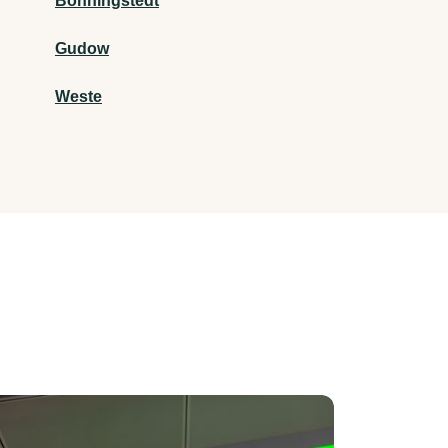
Bönningstedt
Gudow
Weste