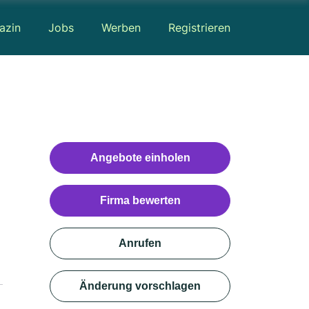
azin
Jobs
Werben
Registrieren
Angebote einholen
Firma bewerten
Anrufen
Änderung vorschlagen