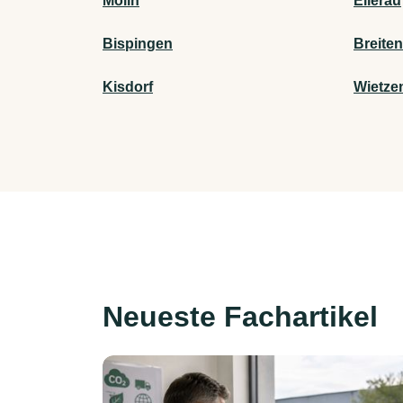
Mölln
Ellerau
Bispingen
Breiten
Kisdorf
Wietze
Neueste Fachartikel