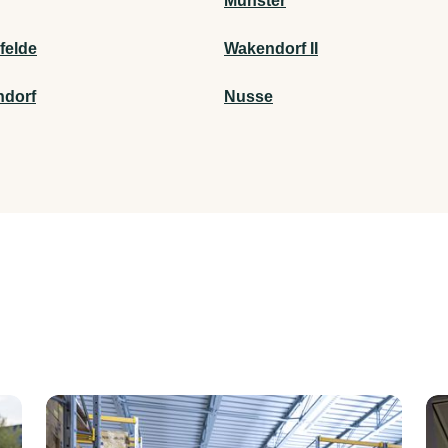
Munster
felde
Wakendorf II
ndorf
Nusse