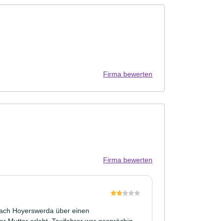
Firma bewerten
Firma bewerten
nach Hoyerswerda über einen
r Mutter erlebt. Taxifahrer war gesprächig.