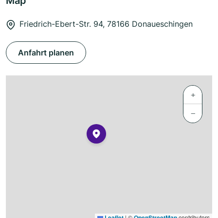
Map
Friedrich-Ebert-Str. 94, 78166 Donaueschingen
Anfahrt planen
+
−
Leaflet
|
©
OpenStreetMap
contributors