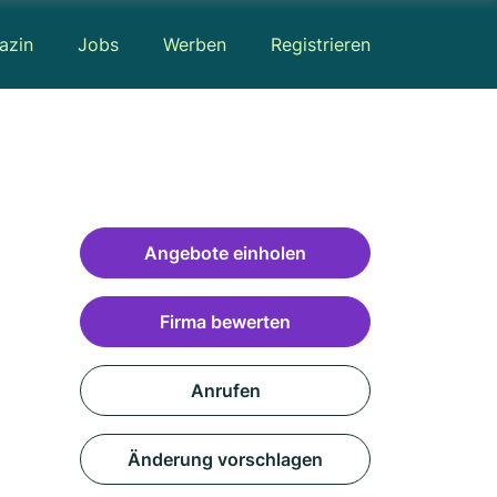
azin
Jobs
Werben
Registrieren
Angebote einholen
Firma bewerten
Anrufen
Änderung vorschlagen