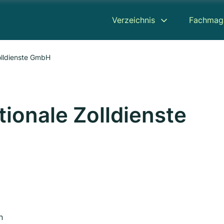
Verzeichnis
Fachmag
olldienste GmbH
ionale Zolldienste
n