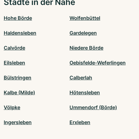
Städte in der Nähe
Hohe Börde
Wolfenbüttel
Haldensleben
Gardelegen
Calvörde
Niedere Börde
Eilsleben
Oebisfelde-Weferlingen
Bülstringen
Calberlah
Kalbe (Milde)
Hötensleben
Völpke
Ummendorf (Börde)
Ingersleben
Erxleben