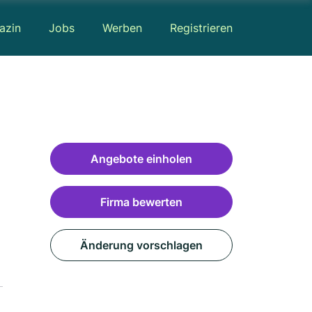
azin
Jobs
Werben
Registrieren
Angebote einholen
Firma bewerten
Änderung vorschlagen