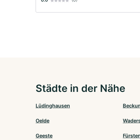
Städte in der Nähe
Lüdinghausen
Becku
Oelde
Waders
Geeste
Fürste