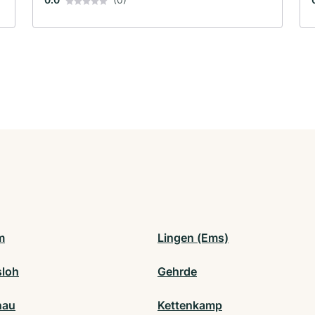
m
Lingen (Ems)
loh
Gehrde
nau
Kettenkamp