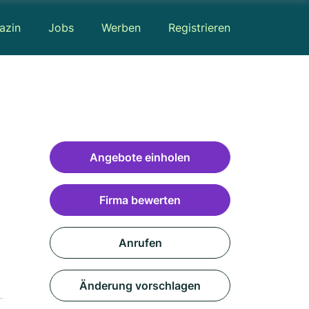
azin
Jobs
Werben
Registrieren
Angebote einholen
Firma bewerten
Anrufen
Änderung vorschlagen