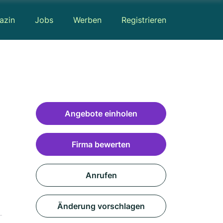
azin
Jobs
Werben
Registrieren
Angebote einholen
Firma bewerten
Anrufen
Änderung vorschlagen