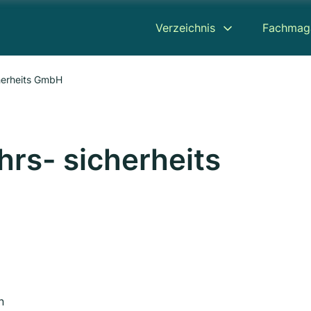
Verzeichnis
Fachmag
herheits GmbH
rs- sicherheits
n