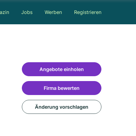
azin
Jobs
Werben
Registrieren
Angebote einholen
Firma bewerten
Änderung vorschlagen