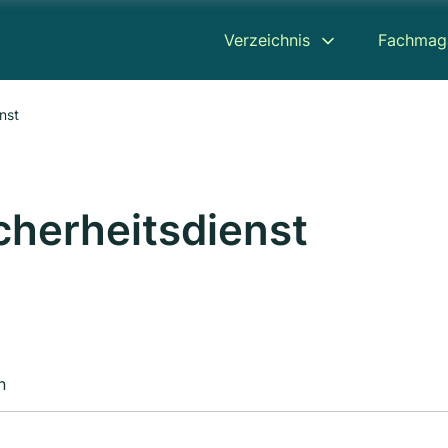
Verzeichnis
Fachmag
nst
cherheitsdienst
n