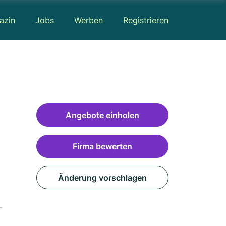
azin
Jobs
Werben
Registrieren
Angebote einholen
Firma bewerten
Änderung vorschlagen