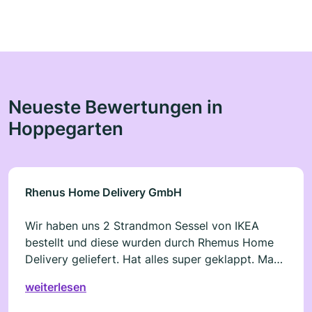
Neueste Bewertungen in
Hoppegarten
Rhenus Home Delivery GmbH
Wir haben uns 2 Strandmon Sessel von IKEA
bestellt und diese wurden durch Rhemus Home
Delivery geliefert. Hat alles super geklappt. Man
bekommt zwei Mails vorab. Eine an welchem Tag
weiterlesen
die Lieferung erfolgt und dann noch eine mit
einem genauen Lieferzeitfenster. Ca. eine Stunde