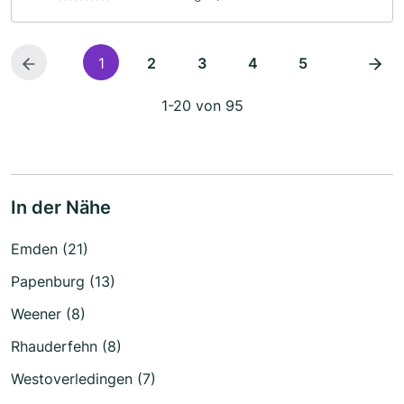
1
2
3
4
5
1-20 von 95
In der Nähe
Emden (21)
Papenburg (13)
Weener (8)
Rhauderfehn (8)
Westoverledingen (7)