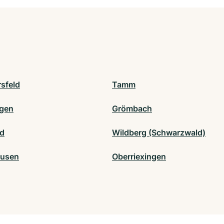
sfeld
Tamm
gen
Grömbach
d
Wildberg (Schwarzwald)
ausen
Oberriexingen