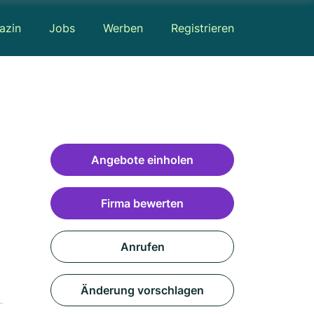
azin
Jobs
Werben
Registrieren
Angebote einholen
Firma bewerten
Anrufen
Änderung vorschlagen