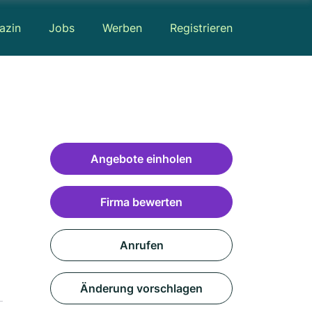
azin
Jobs
Werben
Registrieren
Angebote einholen
Firma bewerten
Anrufen
Änderung vorschlagen