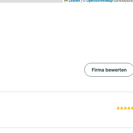
Leaflet
|
©
OpenStreetMap
contributors
Firma bewerten