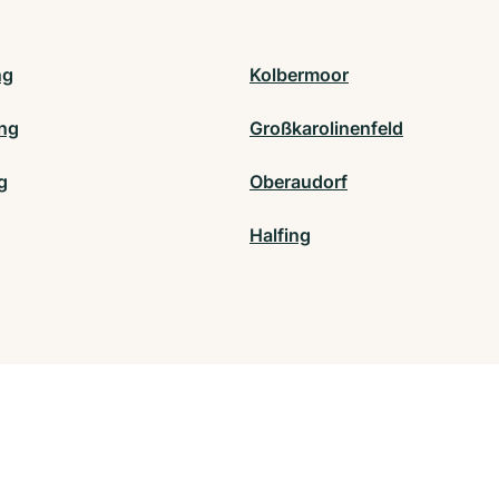
ng
Kolbermoor
ing
Großkarolinenfeld
g
Oberaudorf
Halfing