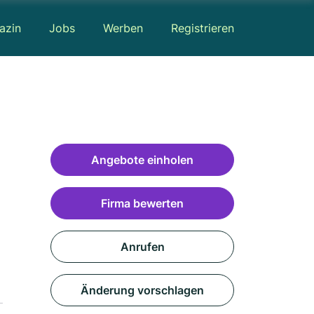
azin
Jobs
Werben
Registrieren
Angebote einholen
Firma bewerten
Anrufen
Änderung vorschlagen