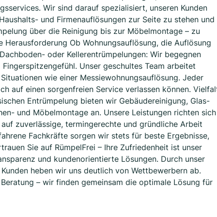
ervices. Wir sind darauf spezialisiert, unseren Kunden
Haushalts- und Firmenauflösungen zur Seite zu stehen und
mpelung über die Reinigung bis zur Möbelmontage – zu
ede Herausforderung Ob Wohnungsauflösung, die Auflösung
Dachboden- oder Kellerentrümpelungen: Wir begegnen
d Fingerspitzengefühl. Unser geschultes Team arbeitet
en Situationen wie einer Messiewohnungsauflösung. Jeder
ich auf einen sorgenfreien Service verlassen können. Vielfal
sischen Entrümpelung bieten wir Gebäudereinigung, Glas-
chen- und Möbelmontage an. Unsere Leistungen richten sich
auf zuverlässige, termingerechte und gründliche Arbeit
ahrene Fachkräfte sorgen wir stets für beste Ergebnisse,
auen Sie auf RümpelFrei – Ihre Zufriedenheit ist unser
Transparenz und kundenorientierte Lösungen. Durch unser
Kunden heben wir uns deutlich von Wettbewerbern ab.
e Beratung – wir finden gemeinsam die optimale Lösung für