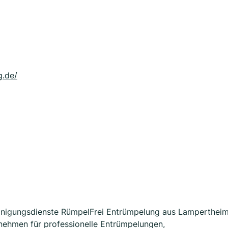
g.de/
Reinigungsdienste RümpelFrei Entrümpelung aus Lamperthei
rnehmen für professionelle Entrümpelungen,