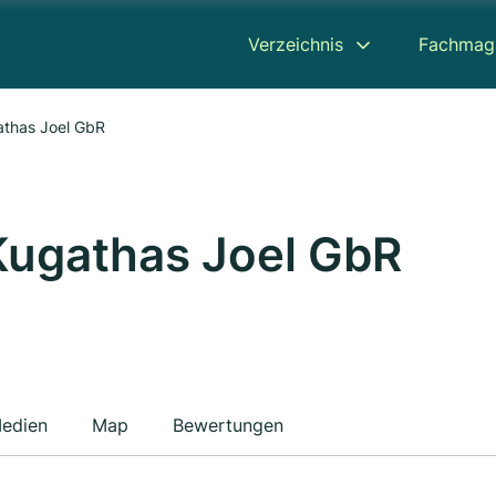
Verzeichnis
Fachmag
athas Joel GbR
Kugathas Joel GbR
edien
Map
Bewertungen