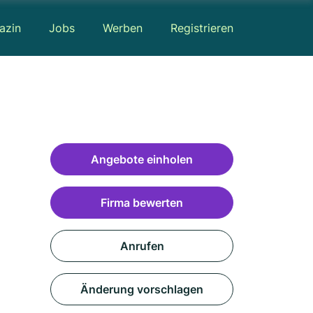
azin
Jobs
Werben
Registrieren
Angebote einholen
Firma bewerten
Anrufen
Änderung vorschlagen