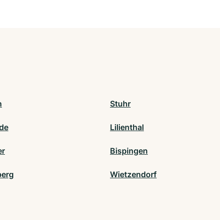
n
Stuhr
de
Lilienthal
er
Bispingen
berg
Wietzendorf