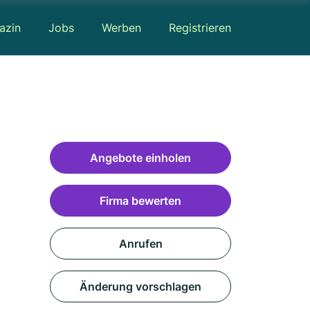
azin
Jobs
Werben
Registrieren
Angebote einholen
Firma bewerten
Anrufen
Änderung vorschlagen