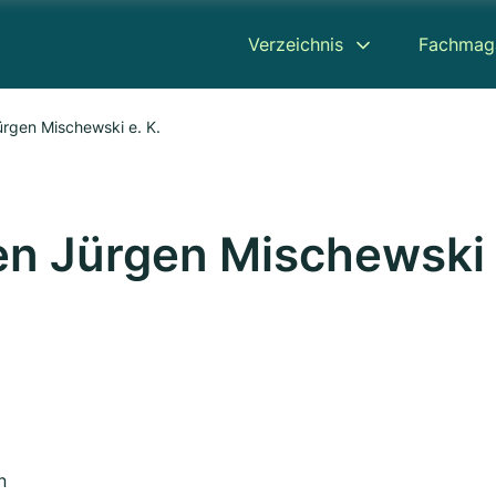
Verzeichnis
Fachmag
rgen Mischewski e. K.
n Jürgen Mischewski
n