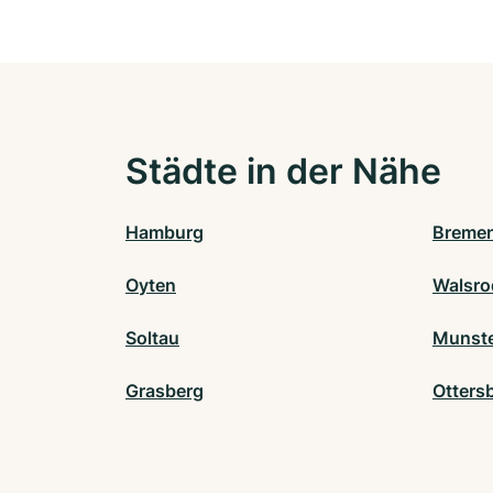
Städte in der Nähe
Hamburg
Breme
Oyten
Walsro
Soltau
Munst
Grasberg
Otters