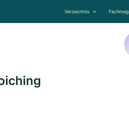
Verzeichnis
Fachmag
oiching