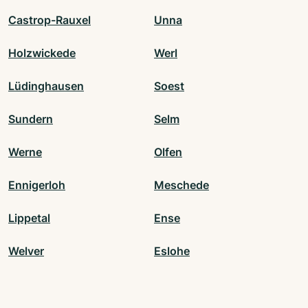
Castrop-Rauxel
Unna
Holzwickede
Werl
Lüdinghausen
Soest
Sundern
Selm
Werne
Olfen
Ennigerloh
Meschede
Lippetal
Ense
Welver
Eslohe