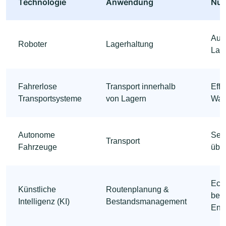
Technologie
Anwendung
Nut
Aut
Roboter
Lagerhaltung
Lag
Fahrerlose
Transport innerhalb
Effi
Transportsysteme
von Lagern
War
Autonome
Selb
Transport
Fahrzeuge
über
Echt
Künstliche
Routenplanung &
bes
Intelligenz (KI)
Bestandsmanagement
Ent