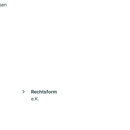
sen
Rechtsform
e.K.