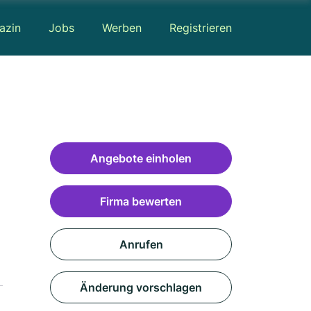
azin
Jobs
Werben
Registrieren
Angebote einholen
Firma bewerten
Anrufen
Änderung vorschlagen