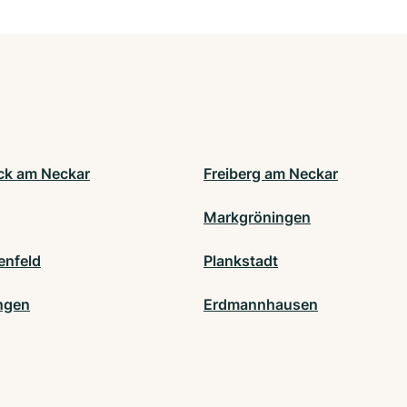
k am Neckar
Freiberg am Neckar
Markgröningen
enfeld
Plankstadt
ngen
Erdmannhausen