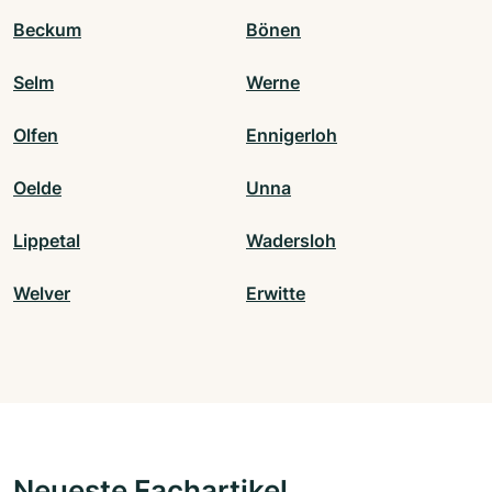
Beckum
Bönen
Selm
Werne
Olfen
Ennigerloh
Oelde
Unna
Lippetal
Wadersloh
Welver
Erwitte
Neueste Fachartikel