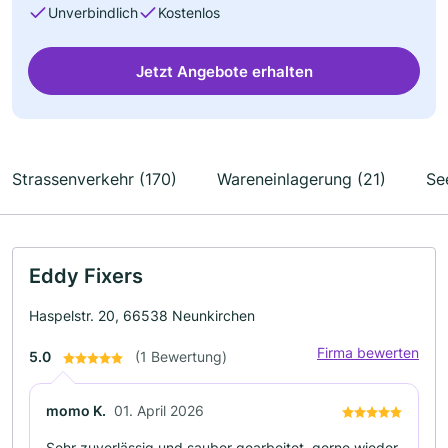
Unverbindlich
Kostenlos
Jetzt Angebote erhalten
Strassenverkehr (170)
Wareneinlagerung (21)
Se
Eddy Fixers
Haspelstr. 20, 66538 Neunkirchen
Firma bewerten
5.0
(1 Bewertung)
momo K.
01. April 2026
Sehr zuverlässig und sauber gearbeitet, gerne wieder