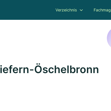
Verzeichnis
Fachmag
Niefern-Öschelbronn