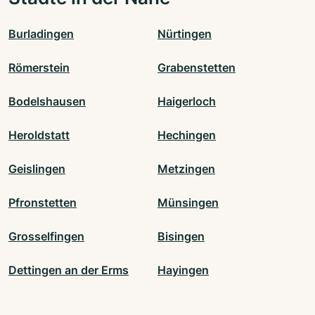
Burladingen
Nürtingen
Römerstein
Grabenstetten
Bodelshausen
Haigerloch
Heroldstatt
Hechingen
Geislingen
Metzingen
Pfronstetten
Münsingen
Grosselfingen
Bisingen
Dettingen an der Erms
Hayingen