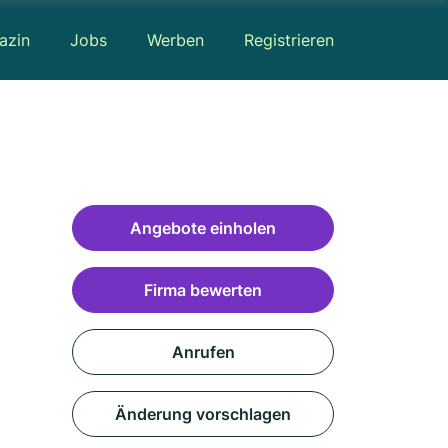
azin
Jobs
Werben
Registrieren
Angebote einholen
Firma bewerten
Anrufen
Änderung vorschlagen