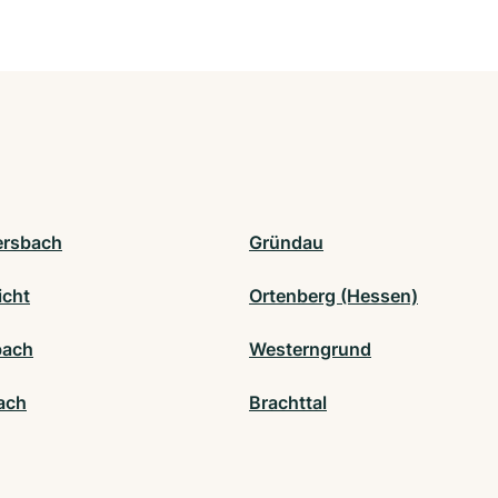
ersbach
Gründau
icht
Ortenberg (Hessen)
bach
Westerngrund
ach
Brachttal