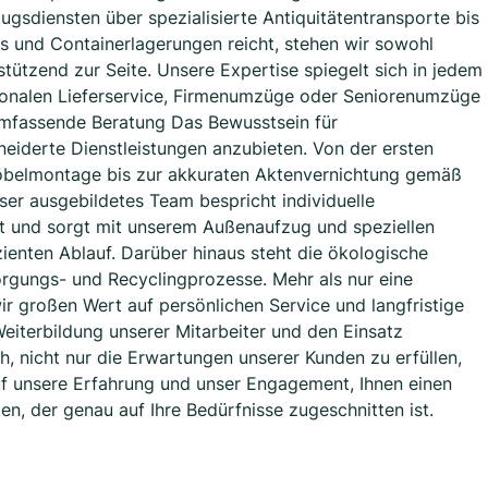
gsdiensten über spezialisierte Antiquitätentransporte bis
s und Containerlagerungen reicht, stehen wir sowohl
tützend zur Seite. Unsere Expertise spiegelt sich in jedem
tionalen Lieferservice, Firmenumzüge oder Seniorenumzüge
mfassende Beratung Das Bewusstsein für
eiderte Dienstleistungen anzubieten. Von der ersten
öbelmontage bis zur akkuraten Aktenvernichtung gemäß
er ausgebildetes Team bespricht individuelle
itt und sorgt mit unserem Außenaufzug und speziellen
zienten Ablauf. Darüber hinaus steht die ökologische
rgungs- und Recyclingprozesse. Mehr als nur eine
wir großen Wert auf persönlichen Service und langfristige
eiterbildung unserer Mitarbeiter und den Einsatz
, nicht nur die Erwartungen unserer Kunden zu erfüllen,
auf unsere Erfahrung und unser Engagement, Ihnen einen
en, der genau auf Ihre Bedürfnisse zugeschnitten ist.