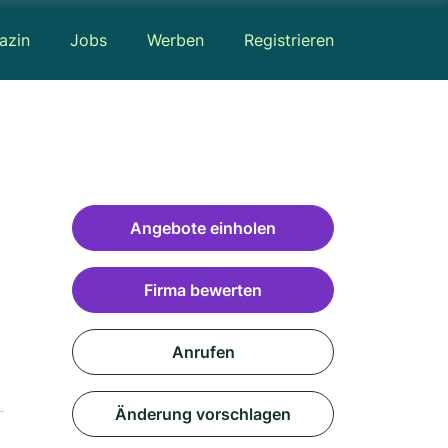
azin
Jobs
Werben
Registrieren
Angebote einholen
Firma bewerten
Anrufen
Änderung vorschlagen