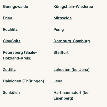
Geringswalde
Königshain-Wiederau
Erlau
Mittweida
Rochlitz
Penig
Claußnitz
Dornburg-Camburg
Petersberg (Saale-
Staßfurt
Holzland-Kreis)
Zettlitz
Lehesten (bei Jena)
Hainichen (Thüringen)
Jena
Schkölen
Hartmannsdorf (bei
Eisenberg)