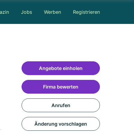
azin
Jobs
Werben
Registrieren
Angebote einholen
Firma bewerten
Anrufen
Änderung vorschlagen