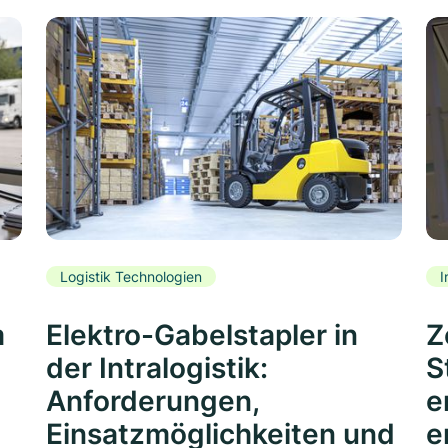
Logistik Technologien
I
m
Elektro-Gabelstapler in
Z
der Intralogistik:
S
Anforderungen,
e
Einsatzmöglichkeiten und
e