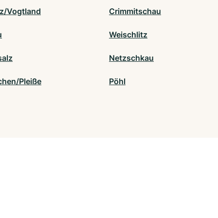
tz/Vogtland
Crimmitschau
u
Weischlitz
alz
Netzschkau
chen/Pleiße
Pöhl