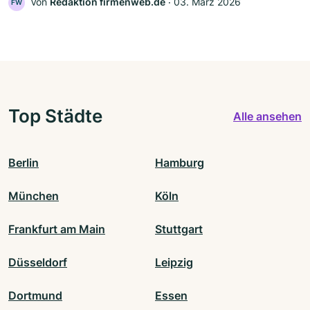
Von
Redaktion firmenweb.de
‧
03. März 2026
FW
Top Städte
Alle ansehen
Berlin
Hamburg
München
Köln
Frankfurt am Main
Stuttgart
Düsseldorf
Leipzig
Dortmund
Essen