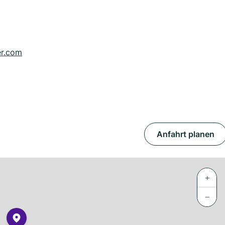
er.com
Anfahrt planen
+
−