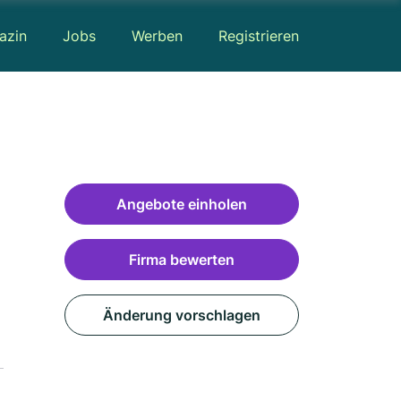
azin
Jobs
Werben
Registrieren
Angebote einholen
Firma bewerten
Änderung vorschlagen