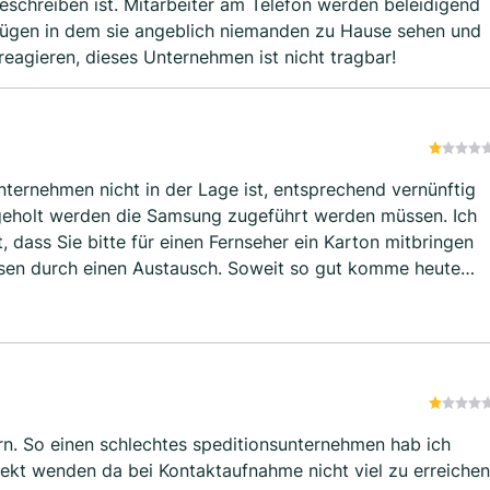
elefon werden beleidigend
lügen in dem sie angeblich niemanden zu Hause sehen und
erfahren. Hermes bitte reagieren, dieses Unternehmen ist nicht tragbar!
ternehmen nicht in der Lage ist, entsprechend vernünftig
abgeholt werden die Samsung zugeführt werden müssen. Ich
, dass Sie bitte für einen Fernseher ein Karton mitbringen
esen durch einen Austausch. Soweit so gut komme heute
in falsches Fahrzeug genommen haben und die beiden
einbekommen und der Termin abgesagt wird.
tern. So einen schlechtes speditionsunternehmen hab ich
rekt wenden da bei Kontaktaufnahme nicht viel zu erreichen