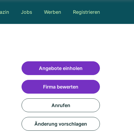
azin
Jobs
Werben
Registrieren
Angebote einholen
Firma bewerten
Anrufen
Änderung vorschlagen