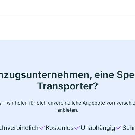
n doch am 14.04. Stattfindet.
mzugsunternehmen, eine Sped
Transporter?
 – wir holen für dich unverbindliche Angebote von verschi
anbieten.
Unverbindlich
Kostenlos
Unabhängig
Schn