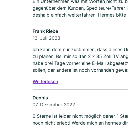
Ein Unternehmen was mit Worten nicht zu beschreiben ist. Mitarbeiter am T
gegenüber dem Kunden, Spediteure/Fahrer 
deshalb einfach weit
Frank Riebe
13. Juli 2023
Ich kann dem nur zustimmen, dass dieses Un
zu planen. Bei mir sollten 2 x 85 Zoll TV 
habe drei Tage vorher eine E-Mail abgesetzt
sollen, der andere ist noch vorhanden gew
bekomme ich einen Anruf dass die Fahrer e
Weiterlesen
Fernseher somit nicht mehr in den Wagen r
Dennis
07. Dezember 2022
0 Sterne ist leider nicht möglich daher 1 S
noch nicht erlebt! Werde mich an hermes di