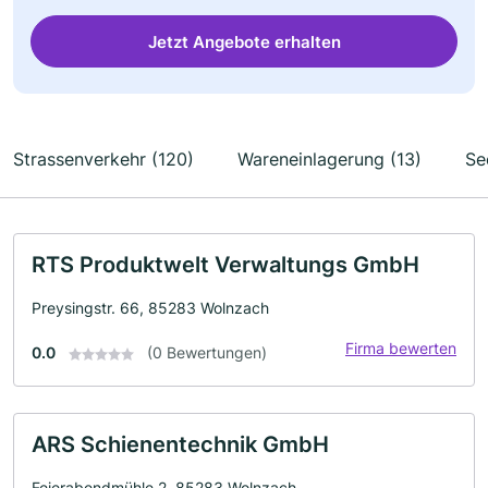
Jetzt Angebote erhalten
Strassenverkehr (120)
Wareneinlagerung (13)
Se
RTS Produktwelt Verwaltungs GmbH
Preysingstr. 66, 85283 Wolnzach
Firma bewerten
0.0
(0 Bewertungen)
ARS Schienentechnik GmbH
Feierabendmühle 2, 85283 Wolnzach