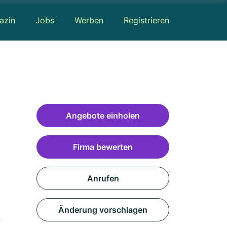
azin
Jobs
Werben
Registrieren
Angebote einholen
Firma bewerten
Anrufen
Änderung vorschlagen