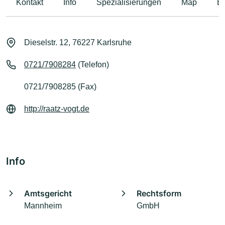
Kontakt
Info
Spezialisierungen
Map
B
Dieselstr. 12, 76227 Karlsruhe
0721/7908284
(Telefon)
0721/7908285 (Fax)
http://raatz-vogt.de
Info
Amtsgericht
Rechtsform
Mannheim
GmbH