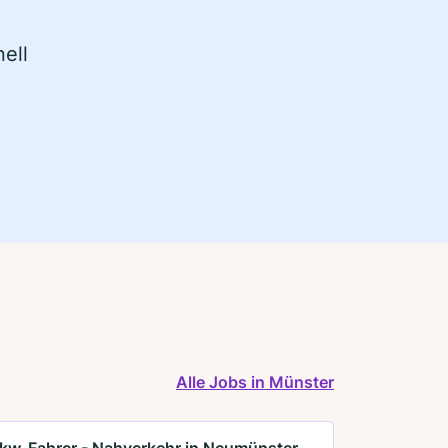
ell
Alle Jobs in Münster
kw-Fahrer - Nahverkehr in Neumünster