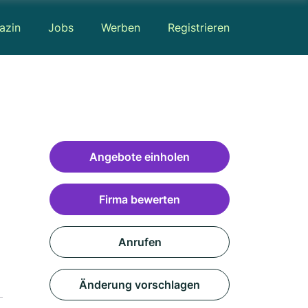
azin
Jobs
Werben
Registrieren
Angebote einholen
Firma bewerten
Anrufen
Änderung vorschlagen