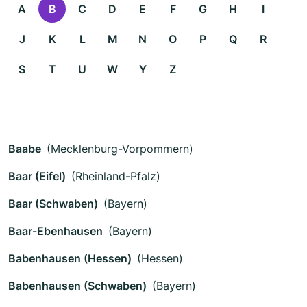
A
B
C
D
E
F
G
H
I
J
K
L
M
N
O
P
Q
R
S
T
U
W
Y
Z
Baabe
(Mecklenburg-Vorpommern)
Baar (Eifel)
(Rheinland-Pfalz)
Baar (Schwaben)
(Bayern)
Baar-Ebenhausen
(Bayern)
Babenhausen (Hessen)
(Hessen)
Babenhausen (Schwaben)
(Bayern)